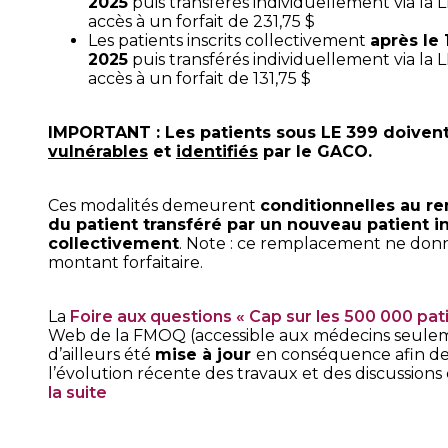
2025
puis transférés individuellement via la
accès à un forfait de 231,75 $
Les patients inscrits collectivement
après le
2025
puis transférés individuellement via la
accès à un forfait de 131,75 $
IMPORTANT : Les patients sous LE 399 doivent
vulnérables
et
identifiés
par le GACO.
Ces modalités demeurent
conditionnelles au 
du patient transféré par un nouveau patient in
collectivement
. Note : ce remplacement ne donn
montant forfaitaire.
La
Foire aux questions « Cap sur les 500 000 pat
Web de la FMOQ (accessible aux médecins seule
d’ailleurs été
mise à jour
en conséquence afin de
l’évolution récente des travaux et des discussions
la suite