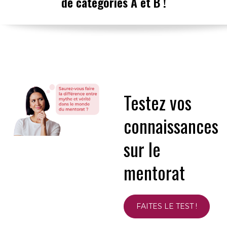
de catégories A et B !
Testez vos
connaissances
sur le
mentorat
FAITES LE TEST !