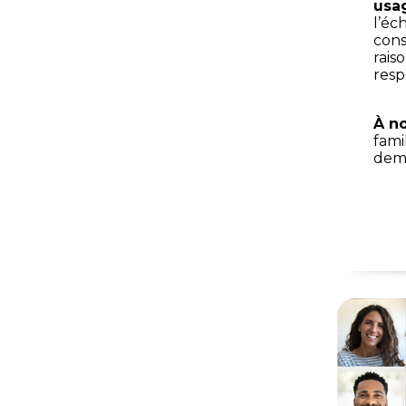
usag
l’éc
cons
rais
resp
À no
fami
dema