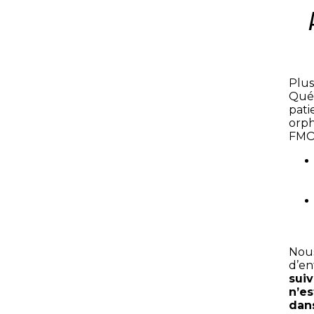
Plus
Québ
pati
orph
FMO
Nous
d’en
sui
n’es
dans