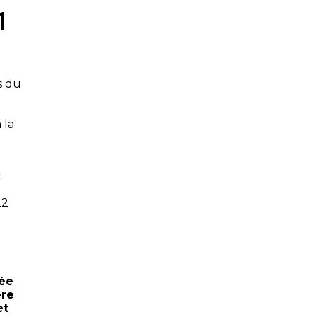
1
s du
 la
c
22
rée
ère
et