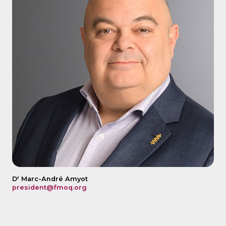
r
D
Marc-André Amyot
president@fmoq.org