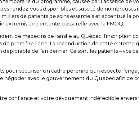
ion temporaire du programme, causée par l’absence de 
n des rendez-vous disponibles et suscité de nombreuses i
 milliers de patients de soins essentiels et accentué la pr
in extremis une entente-passerelle avec la FMOQ.
ent de médecins de famille au Québec, l’inscription col
s de première ligne. La reconduction de cette entente gar
on déplorable de l’an dernier. Ce sont les patients – vos 
ts pour sécuriser un cadre pérenne qui respecte l’engag
e de négocier avec le gouvernement du Québec afin de 
otre confiance et votre dévouement indéfectible envers v