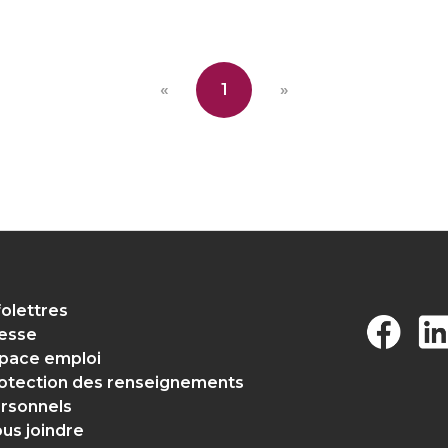
«
1
»
folettres
esse
pace emploi
otection des renseignements
rsonnels
us joindre