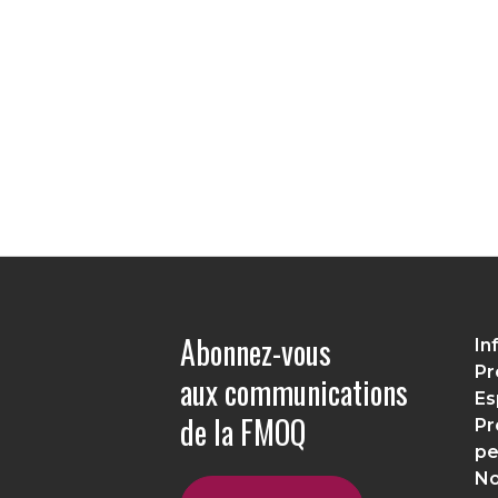
Abonnez-vous
In
Pr
aux communications
Es
de la FMOQ
Pr
pe
No