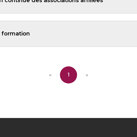
 continue des associations affiliées
 formation
«
1
»